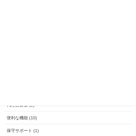
お申込み手続き等 (1)
カテゴリ整理待ち (1)
コールセンター (2)
スマートフォン・タブレット (2)
プロバイダー (1)
ポケットWIFI フリポケ (12)
ラピッド光電話って大丈夫？ (5)
仕組みのご説明 (5)
代理店募集 (2)
便利な機能 (10)
保守サポート (1)