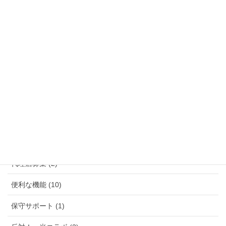
カテゴリ整理待ち (1)
コールセンター (2)
スマートフォン・タブレット (2)
プロバイダー (1)
ポケットWIFI フリポケ (12)
ラピッド光電話って大丈夫？ (5)
仕組みのご説明 (5)
代理店募集 (2)
便利な機能 (10)
保守サポート (1)