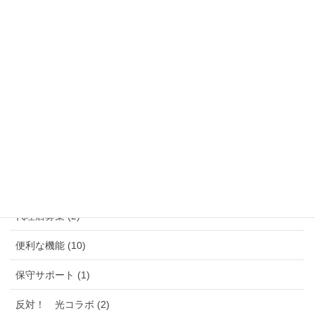
カテゴリ整理待ち (1)
コールセンター (2)
スマートフォン・タブレット (2)
プロバイダー (1)
ポケットWIFI フリポケ (12)
ラピッド光電話って大丈夫？ (5)
仕組みのご説明 (5)
代理店募集 (2)
便利な機能 (10)
保守サポート (1)
反対！ 光コラボ (2)